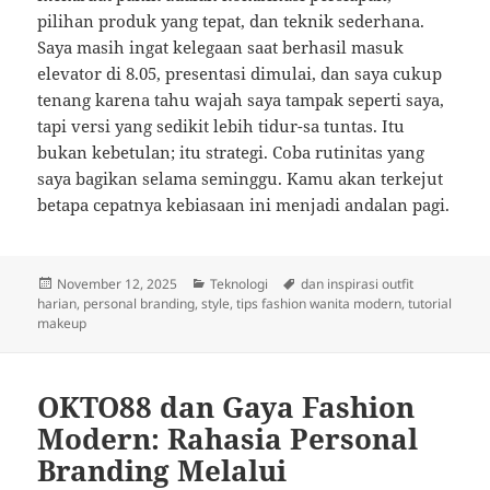
pilihan produk yang tepat, dan teknik sederhana.
Saya masih ingat kelegaan saat berhasil masuk
elevator di 8.05, presentasi dimulai, dan saya cukup
tenang karena tahu wajah saya tampak seperti saya,
tapi versi yang sedikit lebih tidur-sa tuntas. Itu
bukan kebetulan; itu strategi. Coba rutinitas yang
saya bagikan selama seminggu. Kamu akan terkejut
betapa cepatnya kebiasaan ini menjadi andalan pagi.
Posted
Categories
Tags
November 12, 2025
Teknologi
dan inspirasi outfit
on
harian
,
personal branding
,
style
,
tips fashion wanita modern
,
tutorial
makeup
OKTO88 dan Gaya Fashion
Modern: Rahasia Personal
Branding Melalui