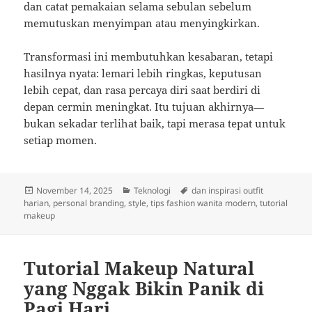
dan catat pemakaian selama sebulan sebelum
memutuskan menyimpan atau menyingkirkan.
Transformasi ini membutuhkan kesabaran, tetapi
hasilnya nyata: lemari lebih ringkas, keputusan
lebih cepat, dan rasa percaya diri saat berdiri di
depan cermin meningkat. Itu tujuan akhirnya—
bukan sekadar terlihat baik, tapi merasa tepat untuk
setiap momen.
Posted
Categories
Tags
November 14, 2025
Teknologi
dan inspirasi outfit
on
harian
,
personal branding
,
style
,
tips fashion wanita modern
,
tutorial
makeup
Tutorial Makeup Natural
yang Nggak Bikin Panik di
Pagi Hari