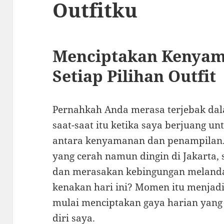
Outfitku
Menciptakan Kenya
Setiap Pilihan Outfit
Pernahkah Anda merasa terjebak dala
saat-saat itu ketika saya berjuang
antara kenyamanan dan penampilan. 
yang cerah namun dingin di Jakarta
dan merasakan kebingungan melanda
kenakan hari ini? Momen itu menjadi 
mulai menciptakan gaya harian yan
diri saya.