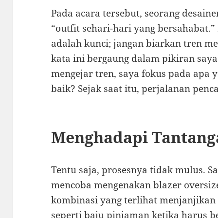
Pada acara tersebut, seorang desai
“outfit sehari-hari yang bersahabat.
adalah kunci; jangan biarkan tren me
kata ini bergaung dalam pikiran saya.
mengejar tren, saya fokus pada apa
baik? Sejak saat itu, perjalanan penc
Menghadapi Tantang
Tentu saja, prosesnya tidak mulus. 
mencoba mengenakan blazer oversiz
kombinasi yang terlihat menjanjikan 
seperti baju pinjaman ketika harus be