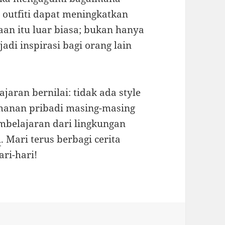
outfiti dapat meningkatkan
an itu luar biasa; bukan hanya
adi inspirasi bagi orang lain
jaran bernilai: tidak ada style
amanan pribadi masing-masing
mbelajaran dari lingkungan
h
. Mari terus berbagi cerita
ari-hari!