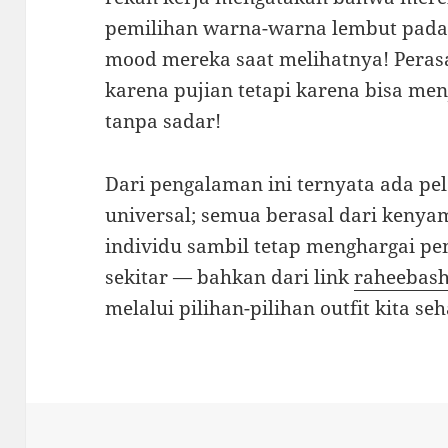
pemilihan warna-warna lembut pada 
mood mereka saat melihatnya! Perasa
karena pujian tetapi karena bisa menj
tanpa sadar!
Dari pengalaman ini ternyata ada pela
universal; semua berasal dari keny
individu sambil tetap menghargai pe
sekitar — bahkan dari link
raheebas
melalui pilihan-pilihan outfit kita seh