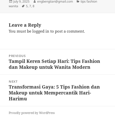
Posted
Author
Categories
July 9, 2025
engbengtian@gmail.com
tips fashion
on
Tags
wanita
5
,
7
,
8
Leave a Reply
You must be
logged in
to post a comment.
Post
PREVIOUS
navigation
Tampil Keren Setiap Hari: Tips Fashion
Previous
dan Makeup untuk Wanita Modern
post:
NEXT
Transformasi Gaya: 5 Tips Fashion dan
Next
Makeup untuk Mempercantik Hari-
post:
Harimu
Proudly powered by WordPress