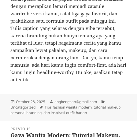
dengan merapikan lemari menjadi capsule
wardrobe versi kamu, catat tiga gaya favorit, dan
praktikkan satu formula outfit pada minggu ini.
Tulis caption yang selaras dengan vibe tersebut,
karena branding bukan hanya tentang apa yang
terlihat di luar, tetapi bagaimana cerita yang kamu
sampaikan lewat pakaian, makeup, dan cara
berinteraksi dengan orang lain. Dan ya, kamu tetap
manusia: ada hari kamu ingin comfort-first, ada hari
kamu ingin headline-worthy. Itu oke, asalkan tetap
autentik.
Posted
Author
Categories
October 28, 2025
engbengtian@gmail.com
on
Tags
Uncategorized
Tips fashion wanita modern, tutorial makeup,
personal branding, dan inspirasi outfit harian
Post
PREVIOUS
navigation
Gaya Wanita Modern: Tutorial Makeup,
Previous