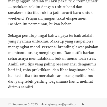
menganggur. Setelah itu aku pakai trik “reimagined”
— padukan rok itu dengan t-shirt band dan
sneakers; tiba-tiba rok itu jadi favorit baru untuk
weekend. Pelajaran: jangan takut eksperimen.
Fashion itu permainan, bukan beban.
Sebagai penutup, ingat bahwa gaya terbaik adalah
yang nyaman untukmu. Makeup yang simpel bisa
mengangkat mood. Personal branding lewat pakaian
membantu orang mengingatmu. Dan outfit harian
seharusnya memudahkan, bukan menambah stres.
Ambil satu tips yang paling beresonansi denganmu
hari ini, coba praktikkan, dan lihat bagaimana hal-
hal kecil tiba-tiba merubah cara orang melihatmu —
dan yang lebih penting, bagaimana kamu melihat
dirimu sendiri.
Posted
Author
Categories
September 5, 2025
engbengtian@gmail.com