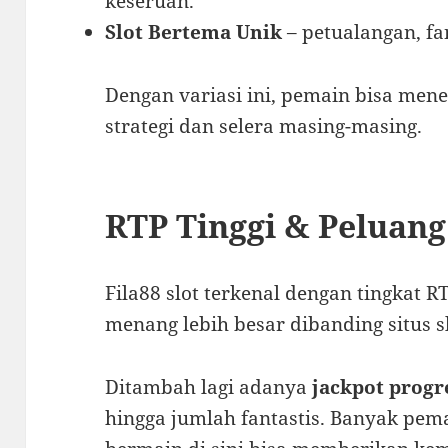
keseruan.
Slot Bertema Unik
– petualangan, fan
Dengan variasi ini, pemain bisa men
strategi dan selera masing-masing.
RTP Tinggi & Peluang
Fila88 slot terkenal dengan tingkat RT
menang lebih besar dibanding situs sl
Ditambah lagi adanya
jackpot progr
hingga jumlah fantastis. Banyak p