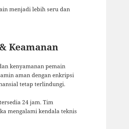
in menjadi lebih seru dan
l & Keamanan
 dan kenyamanan pemain
dijamin aman dengan enkripsi
ansial tetap terlindungi.
 tersedia 24 jam. Tim
ika mengalami kendala teknis