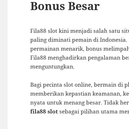
Bonus Besar
Fila88 slot kini menjadi salah satu si
paling diminati pemain di Indonesia.
permainan menarik, bonus melimpah,
Fila88 menghadirkan pengalaman ber
menguntungkan.
Bagi pecinta slot online, bermain di p
memberikan kepastian keamanan, k
nyata untuk menang besar. Tidak h
fila88 slot
sebagai pilihan utama me