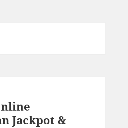
Online
n Jackpot &