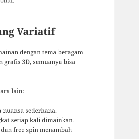
onal.
ang Variatif
rmainan dengan tema beragam.
n grafis 3D, semuanya bisa
ara lain:
a nuansa sederhana.
kat setiap kali dimainkan.
d, dan free spin menambah