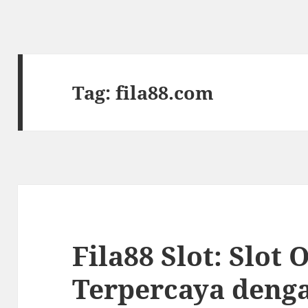
Tag:
fila88.com
Fila88 Slot: Slot 
Terpercaya denga