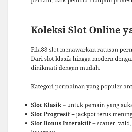
pemain, baik pemula maupun profesi
Koleksi Slot Online y
Fila88 slot menawarkan ratusan pe
Dari slot klasik hingga modern denga
dinikmati dengan mudah.
Kategori permainan yang populer ant
Slot Klasik
– untuk pemain yang suk
Slot Progresif
– jackpot terus mening
Slot Bonus Interaktif
– scatter, wil