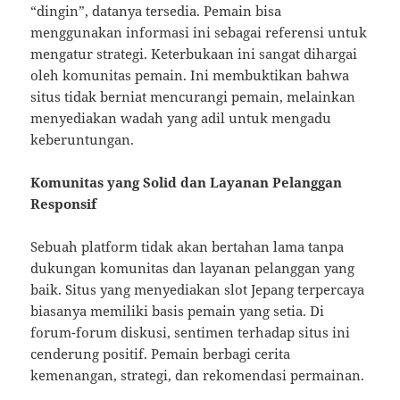
“dingin”, datanya tersedia. Pemain bisa
menggunakan informasi ini sebagai referensi untuk
mengatur strategi. Keterbukaan ini sangat dihargai
oleh komunitas pemain. Ini membuktikan bahwa
situs tidak berniat mencurangi pemain, melainkan
menyediakan wadah yang adil untuk mengadu
keberuntungan.
Komunitas yang Solid dan Layanan Pelanggan
Responsif
Sebuah platform tidak akan bertahan lama tanpa
dukungan komunitas dan layanan pelanggan yang
baik. Situs yang menyediakan slot Jepang terpercaya
biasanya memiliki basis pemain yang setia. Di
forum-forum diskusi, sentimen terhadap situs ini
cenderung positif. Pemain berbagi cerita
kemenangan, strategi, dan rekomendasi permainan.