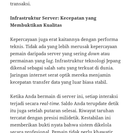
transaksi.
Infrastruktur Server: Kecepatan yang
Membuktikan Kualitas
Kepercayaan juga erat kaitannya dengan performa
teknis. Tidak ada yang lebih merusak kepercayaan
pemain daripada server yang sering
down
atau
permainan yang
lag
. Infrastruktur teknologi Jepang
dikenal sebagai salah satu yang terkuat di dunia.
Jaringan internet serat optik mereka menjamin
kecepatan transfer data yang luar biasa stabil.
Ketika Anda bermain di server ini, setiap interaksi
terjadi secara
real-time
. Saldo Anda terupdate detik
itu juga setelah putaran selesai. Riwayat taruhan
tercatat dengan presisi milidetik. Kestabilan ini
memberikan bukti nyata bahwa sistem dikelola
secara profesional. Pemain tidak perlu khawatir