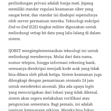
perlindungan privasi adalah harga mati. Jepang
memiliki standar regulasi keamanan siber yang
sangat ketat, dan standar ini diadopsi sepenuhnya
oleh server permainan mereka. Teknologi enkripsi
End-to-End
(E2E) tingkat militer digunakan untuk
melindungi setiap bit data yang lalu-lalang di dalam
sistem.
IJOBET mengimplementasikan teknologi ini untuk
melindungi membernya. Mulai dari data nama,
nomor telepon, hingga informasi rekening bank,
semuanya dienkripsi menjadi kode acak yang tidak
bisa dibaca oleh pihak ketiga. Sistem keamanan juga
dilengkapi dengan pemantauan otomatis 24 jam
untuk mendeteksi anomali. Jika ada upaya
login
yang mencurigakan dari lokasi yang tidak dikenal,
sistem akan segera melakukan verifikasi atau
penguncian sementara. Bagi pemain, ini adalah
jaminan ketenangan pikiran. Mereka bisa fokus