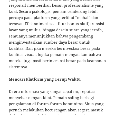
responsif memberikan kesan profesionalisme yang
kuat. Secara psikologis, pemain cenderung lebih
percaya pada platform yang terlihat “mahal” dan
terawat. Efek animasi saat fitur bonus aktif, transisi
layar yang mulus, hingga desain suara yang jernih,
semuanya menunjukkan bahwa pengembang
menginvestasikan sumber daya besar untuk
kualitas. Dan jika mereka berinvestasi besar pada
kualitas visual, logika pemain mengatakan bahwa
mereka juga pasti berinvestasi besar pada keamanan
sistemnya.
Mencari Platform yang Teruji Waktu
Di era informasi yang sangat cepat ini, reputasi
menyebar dengan kilat. Pemain saling berbagi
pengalaman di forum-forum komunitas. Situs yang
pernah melakukan kecurangan akan segera masuk