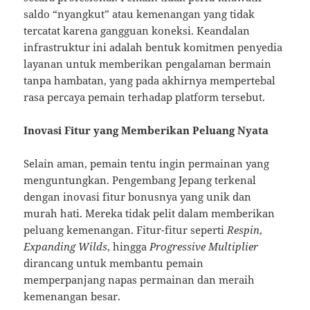
saldo “nyangkut” atau kemenangan yang tidak
tercatat karena gangguan koneksi. Keandalan
infrastruktur ini adalah bentuk komitmen penyedia
layanan untuk memberikan pengalaman bermain
tanpa hambatan, yang pada akhirnya mempertebal
rasa percaya pemain terhadap platform tersebut.
Inovasi Fitur yang Memberikan Peluang Nyata
Selain aman, pemain tentu ingin permainan yang
menguntungkan. Pengembang Jepang terkenal
dengan inovasi fitur bonusnya yang unik dan
murah hati. Mereka tidak pelit dalam memberikan
peluang kemenangan. Fitur-fitur seperti
Respin
,
Expanding Wilds
, hingga
Progressive Multiplier
dirancang untuk membantu pemain
memperpanjang napas permainan dan meraih
kemenangan besar.