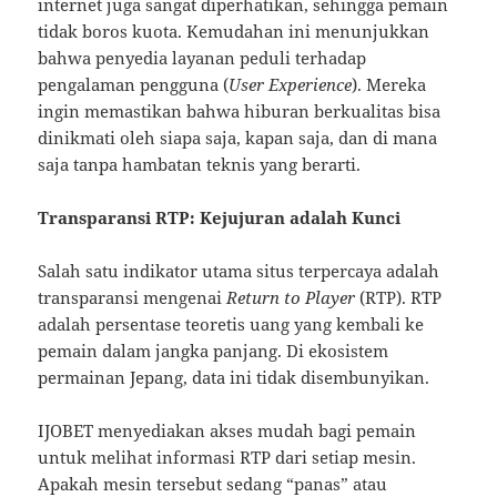
internet juga sangat diperhatikan, sehingga pemain
tidak boros kuota. Kemudahan ini menunjukkan
bahwa penyedia layanan peduli terhadap
pengalaman pengguna (
User Experience
). Mereka
ingin memastikan bahwa hiburan berkualitas bisa
dinikmati oleh siapa saja, kapan saja, dan di mana
saja tanpa hambatan teknis yang berarti.
Transparansi RTP: Kejujuran adalah Kunci
Salah satu indikator utama situs terpercaya adalah
transparansi mengenai
Return to Player
(RTP). RTP
adalah persentase teoretis uang yang kembali ke
pemain dalam jangka panjang. Di ekosistem
permainan Jepang, data ini tidak disembunyikan.
IJOBET menyediakan akses mudah bagi pemain
untuk melihat informasi RTP dari setiap mesin.
Apakah mesin tersebut sedang “panas” atau