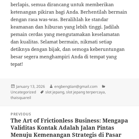
berlapis, semua dirancang untuk memberikan
ketenangan pikiran bagi Anda. Berhentilah bermain
dengan rasa was-was. Beralihlah ke standar
keamanan dan hiburan yang lebih tinggi. Jadilah
pemain cerdas yang mengutamakan keselamatan
dan kualitas. Selamat bermain, nikmati setiap
detiknya dengan bijak, dan semoga keberuntungan
besar segera menghampiri Anda di tempat yang
tepat!
Posted
Author
Categories
January 13, 2026
engbengtian@gmail.com
on
Tags
Uncategorized
slot jepang
,
slot jepang terpercaya
,
thaisquareil
Post
PREVIOUS
navigation
The Art of Frictionless Business: Mengapa
Previous
Validitas Kontak Adalah Jalan Pintas
post:
Menuju Kemenangan Strategis di Pasar