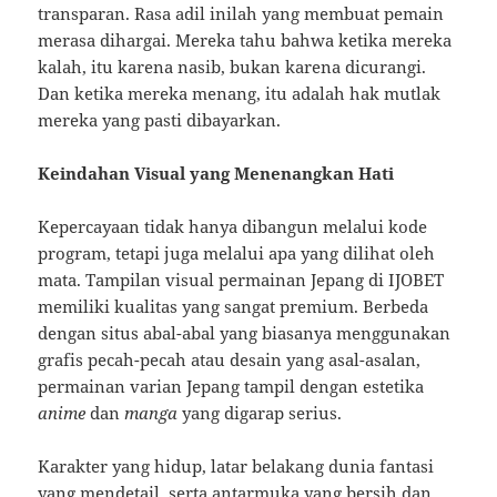
transparan. Rasa adil inilah yang membuat pemain
merasa dihargai. Mereka tahu bahwa ketika mereka
kalah, itu karena nasib, bukan karena dicurangi.
Dan ketika mereka menang, itu adalah hak mutlak
mereka yang pasti dibayarkan.
Keindahan Visual yang Menenangkan Hati
Kepercayaan tidak hanya dibangun melalui kode
program, tetapi juga melalui apa yang dilihat oleh
mata. Tampilan visual permainan Jepang di IJOBET
memiliki kualitas yang sangat premium. Berbeda
dengan situs abal-abal yang biasanya menggunakan
grafis pecah-pecah atau desain yang asal-asalan,
permainan varian Jepang tampil dengan estetika
anime
dan
manga
yang digarap serius.
Karakter yang hidup, latar belakang dunia fantasi
yang mendetail, serta antarmuka yang bersih dan