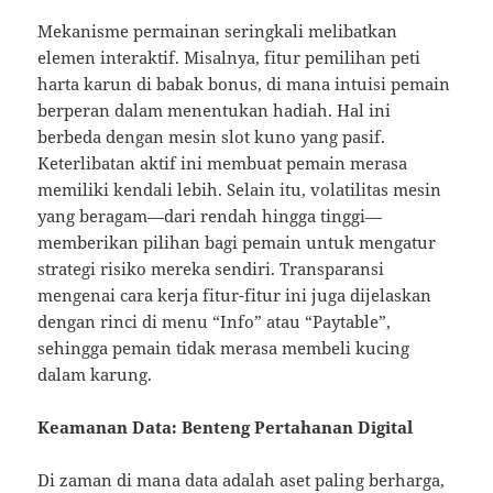
Mekanisme permainan seringkali melibatkan
elemen interaktif. Misalnya, fitur pemilihan peti
harta karun di babak bonus, di mana intuisi pemain
berperan dalam menentukan hadiah. Hal ini
berbeda dengan mesin slot kuno yang pasif.
Keterlibatan aktif ini membuat pemain merasa
memiliki kendali lebih. Selain itu, volatilitas mesin
yang beragam—dari rendah hingga tinggi—
memberikan pilihan bagi pemain untuk mengatur
strategi risiko mereka sendiri. Transparansi
mengenai cara kerja fitur-fitur ini juga dijelaskan
dengan rinci di menu “Info” atau “Paytable”,
sehingga pemain tidak merasa membeli kucing
dalam karung.
Keamanan Data: Benteng Pertahanan Digital
Di zaman di mana data adalah aset paling berharga,