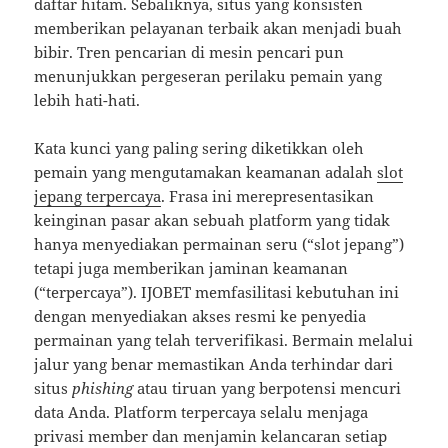
daftar hitam. Sebaliknya, situs yang konsisten
memberikan pelayanan terbaik akan menjadi buah
bibir. Tren pencarian di mesin pencari pun
menunjukkan pergeseran perilaku pemain yang
lebih hati-hati.
Kata kunci yang paling sering diketikkan oleh
pemain yang mengutamakan keamanan adalah
slot
jepang terpercaya
. Frasa ini merepresentasikan
keinginan pasar akan sebuah platform yang tidak
hanya menyediakan permainan seru (“slot jepang”)
tetapi juga memberikan jaminan keamanan
(“terpercaya”). IJOBET memfasilitasi kebutuhan ini
dengan menyediakan akses resmi ke penyedia
permainan yang telah terverifikasi. Bermain melalui
jalur yang benar memastikan Anda terhindar dari
situs
phishing
atau tiruan yang berpotensi mencuri
data Anda. Platform terpercaya selalu menjaga
privasi member dan menjamin kelancaran setiap