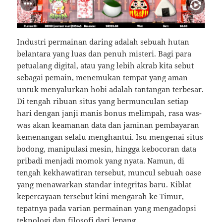
Industri permainan daring adalah sebuah hutan
belantara yang luas dan penuh misteri. Bagi para
petualang digital, atau yang lebih akrab kita sebut
sebagai pemain, menemukan tempat yang aman
untuk menyalurkan hobi adalah tantangan terbesar.
Di tengah ribuan situs yang bermunculan setiap
hari dengan janji manis bonus melimpah, rasa was-
was akan keamanan data dan jaminan pembayaran
kemenangan selalu menghantui. Isu mengenai situs
bodong, manipulasi mesin, hingga kebocoran data
pribadi menjadi momok yang nyata. Namun, di
tengah kekhawatiran tersebut, muncul sebuah oase
yang menawarkan standar integritas baru. Kiblat
kepercayaan tersebut kini mengarah ke Timur,
tepatnya pada varian permainan yang mengadopsi
teknologi dan filosofi dari Jepang.