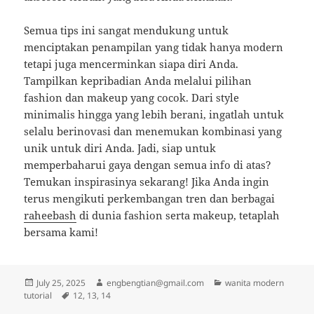
Semua tips ini sangat mendukung untuk
menciptakan penampilan yang tidak hanya modern
tetapi juga mencerminkan siapa diri Anda.
Tampilkan kepribadian Anda melalui pilihan
fashion dan makeup yang cocok. Dari style
minimalis hingga yang lebih berani, ingatlah untuk
selalu berinovasi dan menemukan kombinasi yang
unik untuk diri Anda. Jadi, siap untuk
memperbaharui gaya dengan semua info di atas?
Temukan inspirasinya sekarang! Jika Anda ingin
terus mengikuti perkembangan tren dan berbagai
raheebash
di dunia fashion serta makeup, tetaplah
bersama kami!
Posted
Author
Categories
July 25, 2025
engbengtian@gmail.com
wanita modern
on
Tags
tutorial
12
,
13
,
14