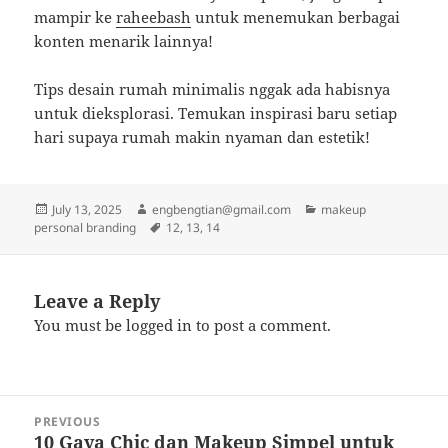
mampir ke
raheebash
untuk menemukan berbagai
konten menarik lainnya!
Tips desain rumah minimalis nggak ada habisnya
untuk dieksplorasi. Temukan inspirasi baru setiap
hari supaya rumah makin nyaman dan estetik!
Posted
Author
Categories
July 13, 2025
engbengtian@gmail.com
makeup
on
Tags
personal branding
12
,
13
,
14
Leave a Reply
You must be
logged in
to post a comment.
Post
PREVIOUS
navigation
10 Gaya Chic dan Makeup Simpel untuk
Previous