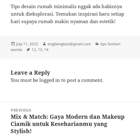
Tips desain rumah minimalis nggak ada habisnya
untuk dieksplorasi. Temukan inspirasi baru setiap
hari supaya rumah makin nyaman dan estetik!
Posted
Author
Categories
July 11, 2025
engbengtian@gmail.com
tips fashion
on
Tags
wanita
12
,
13
,
14
Leave a Reply
You must be
logged in
to post a comment.
Post
PREVIOUS
navigation
Mix & Match: Gaya Modern dan Makeup
Previous
Ciamik untuk Keseharianmu yang
post:
Stylish!